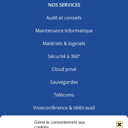
NOS SERVICES
Audit et conseils
Maintenance Informatique
Matériels & logiciels
Sécurité à 360°
Cloud privé
Sauvegardes
Télécoms
Visioconférence & télétravail
Web solution
Gérer le consentement aux
cookies