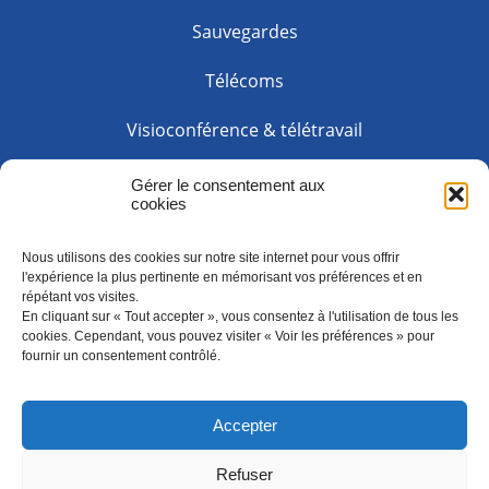
Sauvegardes
Télécoms
Visioconférence & télétravail
Web solution
Gérer le consentement aux
cookies
INFORMATIONS
Nous utilisons des cookies sur notre site internet pour vous offrir
l'expérience la plus pertinente en mémorisant vos préférences et en
Lundi à vendredi
: 09h00 à 18h00
répétant vos visites.
En cliquant sur « Tout accepter », vous consentez à l'utilisation de tous les
Samedi et dimanche
: Fermé
cookies. Cependant, vous pouvez visiter « Voir les préférences » pour
fournir un consentement contrôlé.
CONTACTEZ-NOUS
Accepter
Refuser