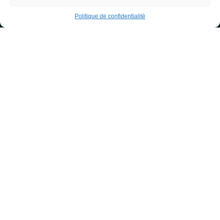
Politique de confidentialité
Solution de sauvegarde VEEAM
Veeam, le géant
mondial de la
sauvegarde
informatique
La sauvegarde VEEAM est votre meilleure
ligne de défense !