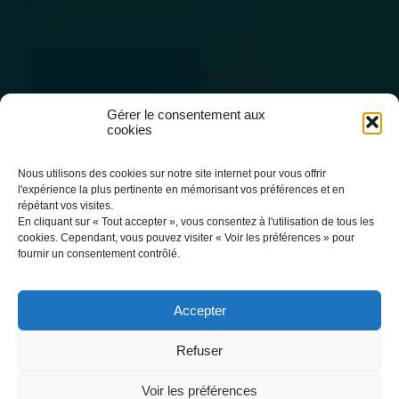
Gérer le consentement aux
cookies
Solution de Sauvegarde
Nous utilisons des cookies sur notre site internet pour vous offrir
l'expérience la plus pertinente en mémorisant vos préférences et en
répétant vos visites.
Veeam : Protégez les
En cliquant sur « Tout accepter », vous consentez à l'utilisation de tous les
cookies. Cependant, vous pouvez visiter « Voir les préférences » pour
données de votre
fournir un consentement contrôlé.
entreprise
Accepter
Refuser
Choisissez le n°1 mondial de la protection des données
et de la restauration
Voir les préférences