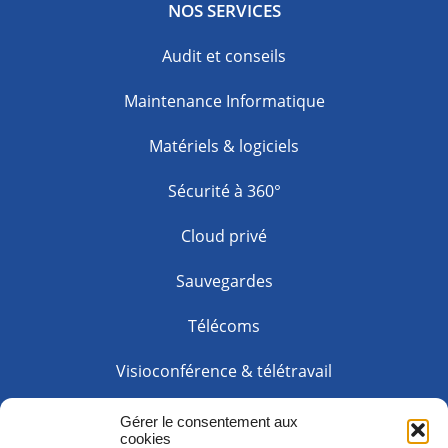
NOS SERVICES
Audit et conseils
Maintenance Informatique
Matériels & logiciels
Sécurité à 360°
Cloud privé
Sauvegardes
Télécoms
Visioconférence & télétravail
Web solution
Gérer le consentement aux
cookies