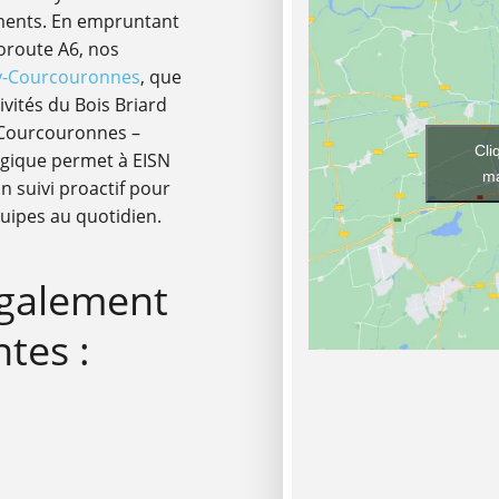
ments. En empruntant
toroute A6, nos
y-Courcouronnes
, que
ivités du Bois Briard
-Courcouronnes –
Cli
égique permet à EISN
ma
 suivi proactif pour
uipes au quotidien.
également
ntes :