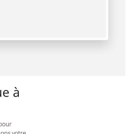
ue à
 pour
nons votre