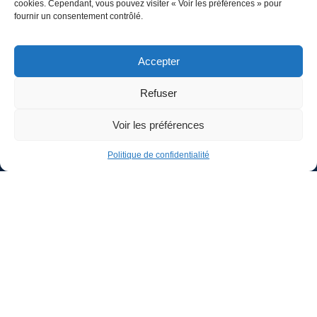
EISN créer vos
cookies. Cependant, vous pouvez visiter « Voir les préférences » pour
fournir un consentement contrôlé.
agents IA sur-
Accepter
mesure
Refuser
Voir les préférences
Politique de confidentialité
Automatisez vos
tâches rébarbatives,
gardez le