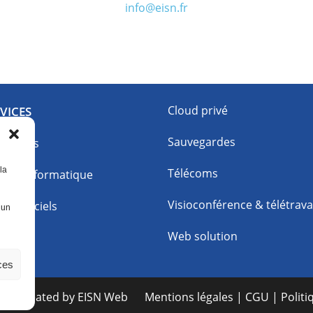
info@eisn.fr
marketing et activer ce contenu
Cloud privé
VICES
Sauvegardes
conseils
la
Télécoms
nce Informatique
Visioconférence & télétrava
 & logiciels
 un
Web solution
à 360°
ces
ed – Created by
EISN Web
Mentions légales
|
CGU
|
Politi