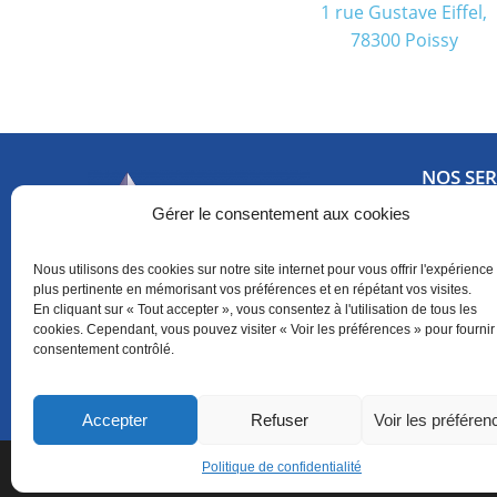
1 rue Gustave Eiffel,
78300 Poissy
NOS SER
Gérer le consentement aux cookies
Audit et 
Nous utilisons des cookies sur notre site internet pour vous offrir l'expérience 
Maintena
plus pertinente en mémorisant vos préférences et en répétant vos visites.
En cliquant sur « Tout accepter », vous consentez à l'utilisation de tous les
Matériels
cookies. Cependant, vous pouvez visiter « Voir les préférences » pour fournir
consentement contrôlé.
Prestataire informatique
Sécurité 
situé à Poissy, depuis 26 ans
Accepter
Refuser
Voir les préféren
2026
Site officiel – EISN @copyright reserv
Politique de confidentialité