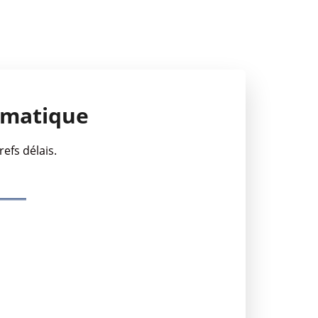
rmatique
efs délais.