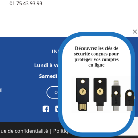
01 75 43 93 93
Découvrez les clés de
INFORMATIONS
sécurité conçues pour
protéger vos comptes
Lundi à vendredi
: 09h00 à 18h00
en ligne
Samedi et dimanche
: Fermé
il
CONTACTEZ-NOUS
que de confidentialité
|
Politique de cookies